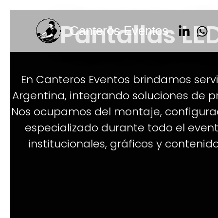
Ir
al
Pantallas LE
Canteros Eventos
contenido
En Canteros Eventos brindamos servic
Argentina, integrando soluciones de p
Nos ocupamos del montaje, configurac
especializado durante todo el event
institucionales, gráficos y conteni