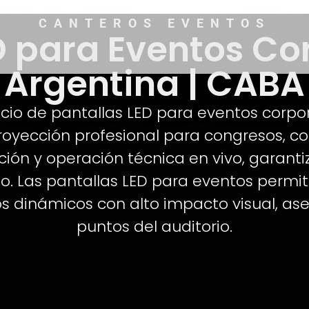
CANTEROS EVENTOS
D para Eventos Co
Argentina | CABA
io de pantallas LED para eventos corpora
royección profesional para congresos, c
ión y operación técnica en vivo, garanti
o. Las pantallas LED para eventos permit
dos dinámicos con alto impacto visual, as
puntos del auditorio.